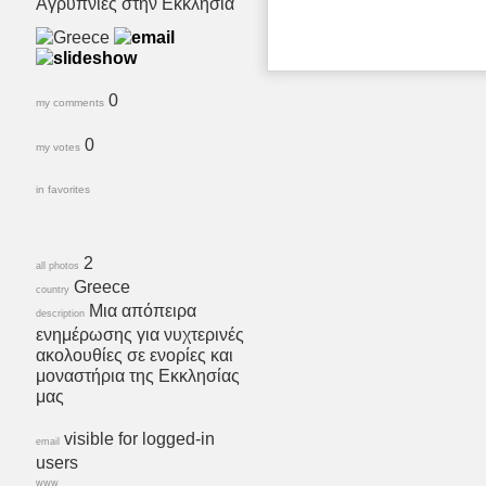
Αγρυπνίες στην Εκκλησία
0
my comments
0
my votes
in favorites
2
all photos
Greece
country
Μια απόπειρα
description
ενημέρωσης για νυχτερινές
ακολουθίες σε ενορίες και
μοναστήρια της Εκκλησίας
μας
visible for logged-in
email
users
www