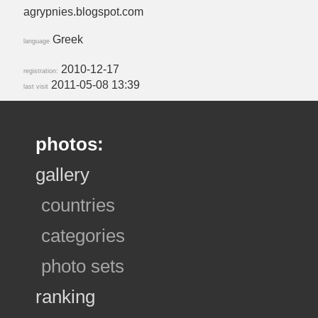
agrypnies.blogspot.com
Greek
language
2010-12-17
registration:
2011-05-08 13:39
last visit
photos:
gallery
countries
categories
photo sets
ranking