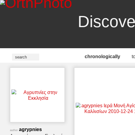
Discove
chronologically
t
agrypnies
author