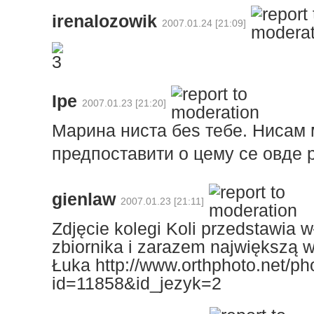
irenalozowik
2007.01.24 [21:09]
Ipe
2007.01.23 [21:20]
Марина ниста беѕ тебе. Нисам 
предпоставити о цему се овде 
gienlaw
2007.01.23 [21:11]
Zdjęcie kolegi Koli przedstawia w
zbiornika i zarazem największą 
Łuka http://www.orthphoto.net/ph
id=11858&id_jezyk=2