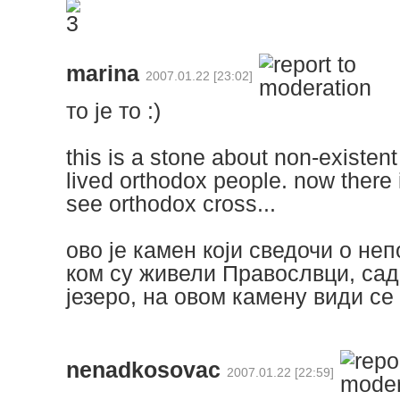
marina
2007.01.22 [23:02]
то је то :)
this is a stone about non-existent
lived orthodox people. now there 
see orthodox cross...
ово је камен који сведочи о неп
ком су живели Правослвци, сад
језеро, на овом камену види с
nenadkosovac
2007.01.22 [22:59]