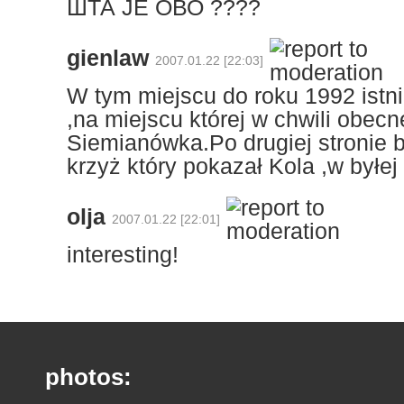
ШТА ЈЕ ОВО ????
gienlaw
2007.01.22 [22:03]
W tym miejscu do roku 1992 istn
,na miejscu której w chwili obecn
Siemianówka.Po drugiej stronie b
krzyż który pokazał Kola ,w byłej
olja
2007.01.22 [22:01]
interesting!
photos: