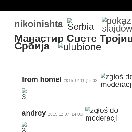
nikoinishta
Манастир Свете Троји
Србија
from homel
2015.12.11 [15:32]
andrey
2015.12.07 [14:06]