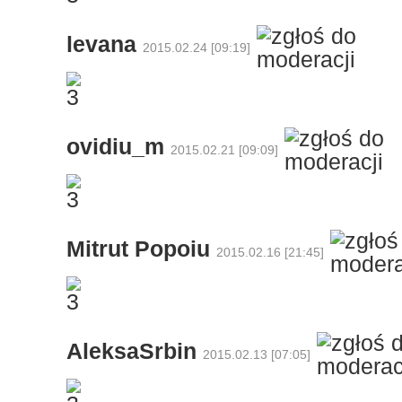
levana
2015.02.24 [09:19]
ovidiu_m
2015.02.21 [09:09]
Mitrut Popoiu
2015.02.16 [21:45]
AleksaSrbin
2015.02.13 [07:05]