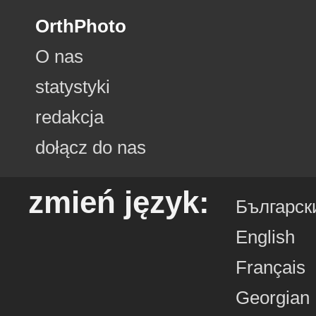
OrthPhoto
O nas
statystyki
redakcja
dołącz do nas
zmień język:
Българск
English
Français
Georgian